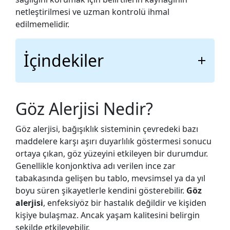
netleştirilmesi ve uzman kontrolü ihmal
edilmemelidir.
İçindekiler
Göz Alerjisi Nedir?
Göz Alerjisi Neden Olur?
Göz Alerjisi Nedir?
Göz Alerjisi Belirtileri Nelerdir?
Göz Alerjisi Kaşıntı ve Kızarıklık Yapar mı?
Göz alerjisi, bağışıklık sisteminin çevredeki bazı
Çocuklarda Göz Alerjisi Belirtileri
maddelere karşı aşırı duyarlılık göstermesi sonucu
Lens Kullanımı Göz Alerjisini Etkiler mi?
ortaya çıkan, göz yüzeyini etkileyen bir durumdur.
Polen Alerjisi Gözleri Nasıl Etkiler?
Genellikle konjonktiva adı verilen ince zar
Ev Tozu ve Akarlar Göz Alerjisine Neden
tabakasında gelişen bu tablo, mevsimsel ya da yıl
Olur mu?
boyu süren şikayetlerle kendini gösterebilir.
Göz
alerjisi
, enfeksiyöz bir hastalık değildir ve kişiden
Göz Alerjisi Tedavisi Nasıl Planlanır?
kişiye bulaşmaz. Ancak yaşam kalitesini belirgin
Göz Alerjisine İyi Gelen Uygulamalar
şekilde etkileyebilir.