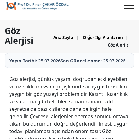
Göz
Alerjisi
Ana Sayfa
|
Diğer İlgi Alanlarım
|
Göz Alerjisi
Yayın Tarihi:
25.07.2026
Son Güncellenme:
25.07.2026
Göz alerjisi, günlük yaşamı doğrudan etkileyebilen
ve özellikle mevsim geçişlerinde artış gösterebilen
yaygın bir göz yüzeyi problemidir. Kaşıntı, kızarıklık
ve sulanma gibi belirtiler zaman zaman hafif
seyretse de bazı kişilerde daha belirgin hale
gelebilir. Çevresel alerjenlerle temas sonucu ortaya
çıkan bu durumun doğru değerlendirilmesi, uygun
tedavi planlaması açısından önem taşır. Göz
sağlığını korumak için belirtilerin kaynağının