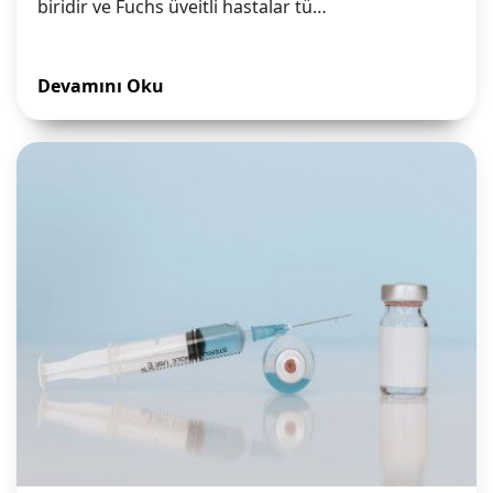
biridir ve Fuchs üveitli hastalar tü…
Devamını Oku