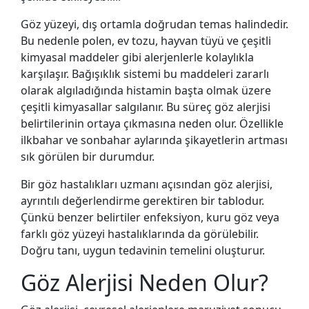
Göz Alerjisi Ne Zaman Uzman
Değerlendirmesi Gerektirir?
Göz yüzeyi, dış ortamla doğrudan temas halindedir.
Göz Alerjisi ile Enfeksiyon Nasıl Ayırt
Bu nedenle polen, ev tozu, hayvan tüyü ve çeşitli
Edilir?
kimyasal maddeler gibi alerjenlerle kolaylıkla
Göz Alerjisi Hakkında Sıkça Sorulan
karşılaşır. Bağışıklık sistemi bu maddeleri zararlı
Sorular
olarak algıladığında histamin başta olmak üzere
çeşitli kimyasallar salgılanır. Bu süreç göz alerjisi
belirtilerinin ortaya çıkmasına neden olur. Özellikle
ilkbahar ve sonbahar aylarında şikayetlerin artması
sık görülen bir durumdur.
Bir göz hastalıkları uzmanı açısından göz alerjisi,
ayrıntılı değerlendirme gerektiren bir tablodur.
Çünkü benzer belirtiler enfeksiyon, kuru göz veya
farklı göz yüzeyi hastalıklarında da görülebilir.
Doğru tanı, uygun tedavinin temelini oluşturur.
Göz Alerjisi Neden Olur?